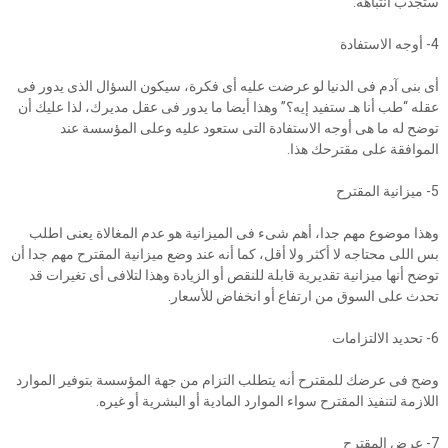
ستجذب انتباهه.
4- أوجه الاستفادة
أى بنى آدم فى الدنيا لو عرضت عليه أى فكرة، سيكون السؤال الذى يدور فى
عقله “طب أنا هـ ستفيد إيه؟” وهذا أيضا ما يدور فى عقل مديرك، لذا عليك أن
توضح له ما هى أوجه الاستفادة التى ستعود عليه وعلى المؤسسة عند
الموافقة على مقترحك هذا.
5- ميزانية المقترح
وهذا موضوع مهم جدا، أهم شىء فى الميزانية هو عدم المغالاة يعنى اطلب
بس اللى محتاجه لا أكثر ولا أقل، كما أنه عند وضع ميزانية المقترح مهم جدا أن
توضح أنها ميزانية تقديرية قابلة للنقص أو الزيادة وهذا لتلافى أى تغيرات قد
تحدث على السوق من ارتفاع أو انخفاض للأسعار.
6- تحديد الالتزامات
وضح فى عرضك للمقترح أنه يتطلب التزام من جهة المؤسسة بتوفير الموارد
اللازمة لتنفيذ المقترح سواء الموارد المادية أو البشرية أو غيره.
7- عرض المقترح