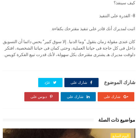
كيف سينفذ؟
8- القدرة على التنفيذ
اثبت لمديرك أنك قادر على تنفيذ مقترحك بكفاءة.
كان عندى مقولة زمان بتقول “وما الدنيا.. إلا سوق كبير” بحس دائما أن التسويق
داخل فى كل حاجة فى حياتنا العملية، وحتى كمان فى حياتنا الشخصية، افتكر
دلوقت مديرك هـ يشترى مقترحك بكل سهولة، لأنك قدرت تبيع الفكرة كويس.
شارك الموضوع
شارك على
غرّد
شارك على
شارك على
دبوس على
مواضيع ذات الصلة
اليوم السابع