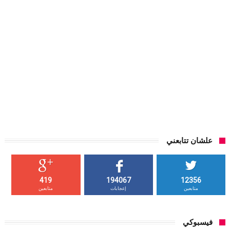
علشان تتابعني
419
194067
12356
متابعين
إعجابات
متابعين
فيسبوكي