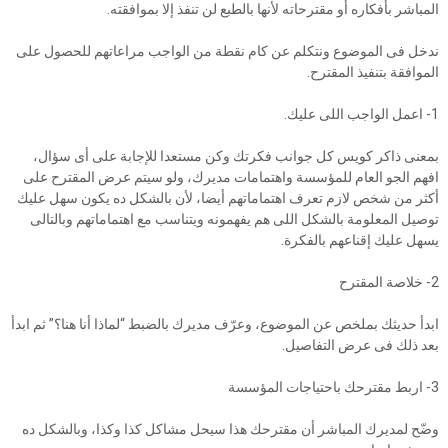
المباشر بأفكاره أو مقترحاته لأنها بالطبع لن تنفذ إلا بموافقته.
ندخل فى الموضوع ونتكلم عن كام نقطة من الواجب مراعاتهم للحصول على
الموافقة بتنفيذ المقترح.
1- اعمل الواجب اللى عليك.
بمعنى ذاكر كويس كل جوانب فكرتك وكن مستعدا للإجابة على أى سؤال،
افهم الجو العام للمؤسسة واهتمامات مديرك، ولو سيتم عرض المقترح على
أكثر من شخص لازم تعرف اهتماماتهم أيضا، لأن بالشكل ده يكون سهل عليك
توصيل المعلومة بالشكل اللى هم يفهمونه ويتناسب مع اهتماماتهم وبالتالى
يسهل عليك إقناعهم بالفكرة.
2- خلاصة المقترح
ابدأ حديثك بملخص عن الموضوع، وعرّف مديرك بالضبط “لماذا أنا هنا؟” ثم ابدأ
بعد ذلك فى عرض التفاصيل.
3- اربط مقترحك باحتياجات المؤسسة
وضّح لمديرك المباشر أن مقترحك هذا سيحل مشاكل كذا وكذا، وبالشكل ده