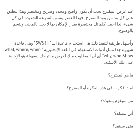
عند عرض المقترح يجب أن يكون واضح ومحدد وصريح ومختصر وهذا ينطبق
على كل بند من بنود المقترح، فهذا العصر يتسم بالسرعة الشديدة فى كل
شىء، لذا اجعل كلماتك مختصرة بقدر الإمكان بما لا يخل بالمعنى ويتسم
بالوضوح.
وأسهل طريقة لتنفيذ ذلك هى استخدام قاعدة الــ “5W&1H” وهى قاعدة
شهيرة جدا تمثل أدوات الاستفهام فى اللغة الإنجليزية “what, where, when,
why, who &how” أى أن المطلوب منك لعرض مقترحك بسهولة هو الإجابة
على تلك الأسئلة.
ما هو المقترح؟
لماذا فكرت فى هذه الفكرة أو المقترح؟
من سيقوم بتنفيذه؟
أين سينفذ؟
متى سينفذ؟