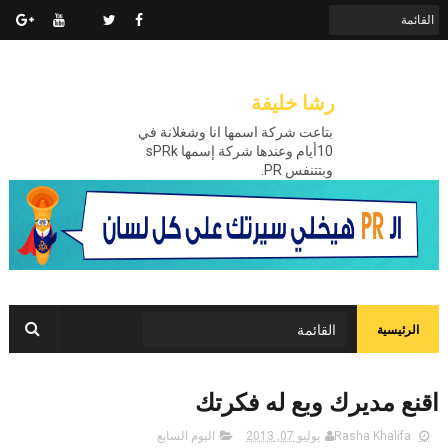
رشا خليفة
بتاعت شركة اسمها انا وشغلانة في
10أيام وعندها شركة إسمها sPRk
وبتتنفس PR.
الرئيسية
اقنع مديرك وبع له فكرتك
Rasha Khalifa
يوليو 07, 2013
اليوم السابع