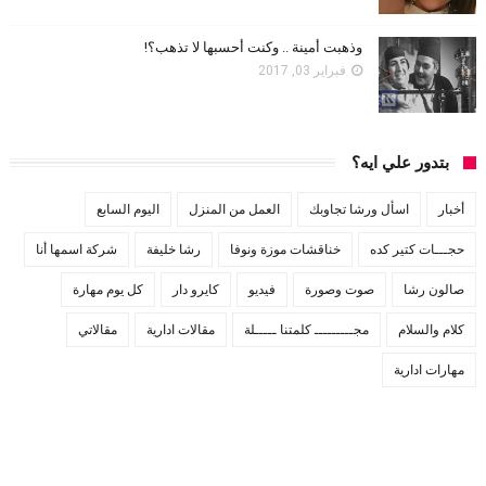
وذهبت أمينة .. وكنت أحسبها لا تذهب؟!
فبراير 03, 2017
بتدور علي ايه؟
أخبار
اسأل ورشا تجاوبك
العمل من المنزل
اليوم السابع
حجـــات كتير كده
خناقشات موزة ونوفا
رشا خليفة
شركة اسمها أنا
صالون رشا
صوت وصورة
فيديو
كايرو دار
كل يوم مهارة
كلام والسلام
مجـــــــــ كلمتنا ـــــلة
مقالات ادارية
مقالاتي
مهارات ادارية