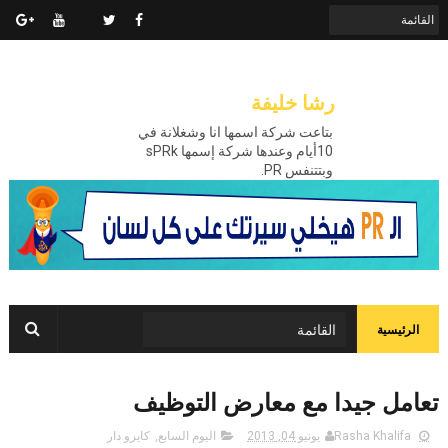
رشا خليفة
بتاعت شركة اسمها انا وشغلانة في
10أيام وعندها شركة إسمها sPRk
وبتتنفس PR.
الرئيسية
تعامل جيدا مع معارض التوظيف
Rasha Khalifa
يونيو 04, 2013
اليوم السابع
,
كايرو دار