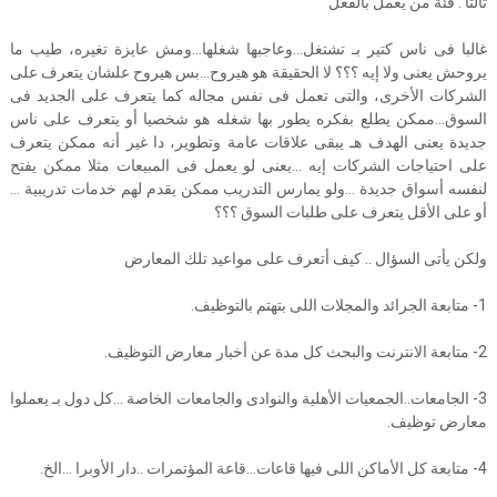
ثالثا : فئة من يعمل بالفعل
غالبا فى ناس كتير بـ تشتغل…وعاجبها شغلها…ومش عايزة تغيره، طيب ما
يروحش يعنى ولا إيه ؟؟؟ لا الحقيقة هو هيروح…بس هيروح علشان يتعرف على
الشركات الأخرى، والتى تعمل فى نفس مجاله كما يتعرف على الجديد فى
السوق…ممكن يطلع بفكره يطور بها شغله هو شخصيا أو يتعرف على ناس
جديدة يعنى الهدف هـ يبقى علاقات عامة وتطوير، دا غير أنه ممكن يتعرف
على احتياجات الشركات إيه …يعنى لو يعمل فى المبيعات مثلا ممكن يفتح
لنفسه أسواق جديدة …ولو يمارس التدريب ممكن يقدم لهم خدمات تدريبية …
أو على الأقل يتعرف على طلبات السوق ؟؟؟
ولكن يأتى السؤال .. كيف أتعرف على مواعيد تلك المعارض
1- متابعة الجرائد والمجلات اللى بتهتم بالتوظيف.
2- متابعة الانترنت والبحث كل مدة عن أخبار معارض التوظيف.
3- الجامعات..الجمعيات الأهلية والنوادى والجامعات الخاصة …كل دول بـ يعملوا
معارض توظيف.
4- متابعة كل الأماكن اللى فيها قاعات…قاعة المؤتمرات ..دار الأوبرا …الخ.