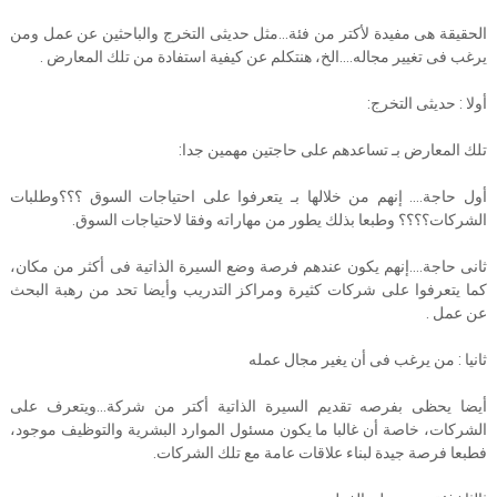
الحقيقة هى مفيدة لأكتر من فئة…مثل حديثى التخرج والباحثين عن عمل ومن
يرغب فى تغيير مجاله….الخ، هنتكلم عن كيفية استفادة من تلك المعارض .
أولا : حديثى التخرج:
تلك المعارض بـ تساعدهم على حاجتين مهمين جدا:
أول حاجة…. إنهم من خلالها بـ يتعرفوا على احتياجات السوق ؟؟؟وطلبات
الشركات؟؟؟؟ وطبعا بذلك يطور من مهاراته وفقا لاحتياجات السوق.
ثانى حاجة….إنهم يكون عندهم فرصة وضع السيرة الذاتية فى أكثر من مكان،
كما يتعرفوا على شركات كثيرة ومراكز التدريب وأيضا تحد من رهبة البحث
عن عمل .
ثانيا : من يرغب فى أن يغير مجال عمله
أيضا يحظى بفرصه تقديم السيرة الذاتية أكتر من شركة…ويتعرف على
الشركات، خاصة أن غالبا ما يكون مسئول الموارد البشرية والتوظيف موجود،
فطبعا فرصة جيدة لبناء علاقات عامة مع تلك الشركات.