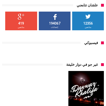
علشان تتابعني
419
194067
12356
متابعين
إعجابات
متابعين
فيسبوكي
غير جو في دوار خليفة