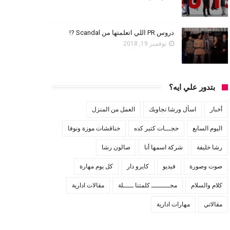
دروس PR اللي اتعلمتها من Scandal ?!
نوفمبر 19, 2018
بتدور علي ايه؟
أخبار
اسأل ورشا تجاوبك
العمل من المنزل
اليوم السابع
حجـــات كتير كده
خناقشات موزة ونوفا
رشا خليفة
شركة اسمها أنا
صالون رشا
صوت وصورة
فيديو
كايرو دار
كل يوم مهارة
كلام والسلام
مجـــــــــ كلمتنا ـــــلة
مقالات ادارية
مقالاتي
مهارات ادارية