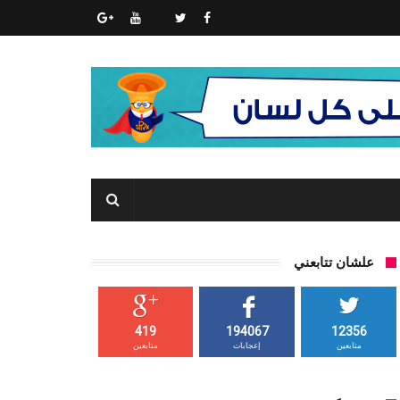
علشان تتابعني
419
194067
12356
متابعين
إعجابات
متابعين