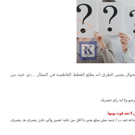
ه بيحوال بشتي الطرق انه يطلع القطط الفاطسة في المقال ... دي عينه من
برضو ولا ايه راي حضرتك
فعلا 90% من الناس عندهم كمبيوتر ولو مش عندهم فأي سيبر كافيه الساعة فيه ب 1 جنيه مش مبلغ يعني دا اقل من علبة عصير والي عايز يتصرف هـ يتصرف