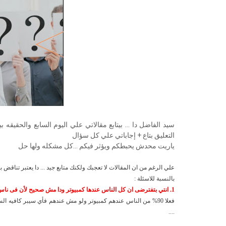
سيد الفاضل دا ... بيتابع مقالاتي علي اليوم السابع والحقيق
التعليق بتاع + إجاباتي علي كل سؤال
ياريت محدش يحبطكم ويؤثر فيكم ...كل مشكله ولها حل
علي الرغم من ان المقالات لا تعجبك ولكنك متابع جيد ... دا يعتبر تناقض 
بالنسبة للاسئلة :
1. انتي بتفترضى ان كل الناس عندها كمبيوتر ودا مش صحيح لأن فى ناس لا تجد قوت يومها.
....