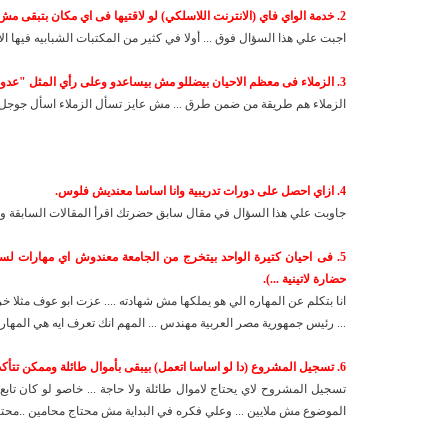
2. خدمة الواي فاي (الانترنت اللاسلكي) لو لاقتيها فى اي مكان بتبقى مش مجانية.
اجبت علي هذا السؤال فوق ... أولا في كثير من المكتبات الشبابيه فيها الا
3. الزملاء فى معظم الاحيان بيضللو مش بيساعدو وعلى رأي المثل "عدوك ابن كارك"
الزملاء هم طريقة من ضمن طرق ... مش عايز تسأل الزملاء اسأل جوجل مث
4. ازاي احصل على دورات تدريبية وانا اساسا معنديش فلوس.
جاوبت علي هذا السؤال في مقال سابق حضرتك اقرأ المقالات السابقة وهت
5. فى احيان كتيرة الواحد بيتخرج من الجامعة معندوش اي مهارات لسوق
حضارة لاتينية ...).
انا بتكلم عن المهاره الي هو يملكها مش شهادته .... عزت ابو عوف مثلا 
... رئيس جمهورية مصر العربية مهندس ... المهم انك تعرف ايه هي المهارد
6. تسجيل المشروع (دا لو اساسا اتعمل) بيبقى بأموال طائلة وممكن تتأكدى من خلال هيئات التسجيل أو من خلال المحامين اللي بيشتغلو فى المجال دا.
تسجيل المشروح لاي يحتاج لاموال طائلة ولا حاجة ... خاصو لو كان تابع
الموضوع مش ملايين ... وعلي فكره في البداية مش محتاج محامين ..محتاج 