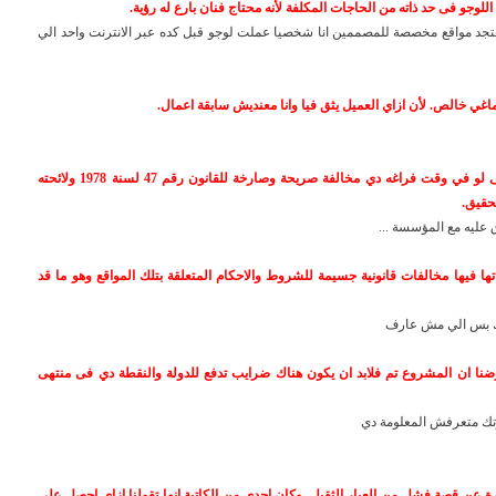
 هتجد مواقع مخصصة للمصممين انا شخصيا عملت لوجو قبل كده عبر الانترنت واحد الي
9. حكاية بقى ان الموظف يشتغل فى مشروعه وهو ما زال موظف حتى لو في وقت فراغه دي مخالفة صريحة وصارخة للقانون رقم 47 لسنة 1978 ولائحته
تحقيق.
عليه مع المؤسسة ...
ذاتها فيها مخالفات قانونية جسيمة للشروط والاحكام المتعلقة بتلك المواقع وهو ما قد
رتك بس الي مش عارف
فرضنا ان المشروع تم فلابد ان يكون هناك ضرايب تدفع للدولة والنقطة دي فى منتهى
ة عن قصة فشل من العيار الثقيل. وكان اجدى من الكاتبة انها تقولنا ازاي احصل على