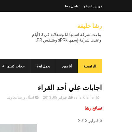
فهرس الموقع
تواصل معنا
رشا خليفة
بتاعت شركة اسمها انا وشغلانة في 10أيام
وعندها شركة إسمها sPRk وبتتنفس PR.
الرئيسية
أنا مين
بعمل ايه؟
حجات كتبتها
اجابات علي أحد القراء
Rasha Khalifa
فبراير 05, 2013
اسأل ورشا تجاوبك
نصائح رشا
5 فبراير 2013