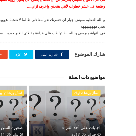
وظيفة فى عشر خطوات لأنني هتجنن واعرف ازاي.....
يعني ههههههههه
في النهاية ميرسي و الله انط تواظب علي قراءة مقالاتي الغير جيده ... 
شارك الموضوع
شارك على
غرّد
مواضيع ذات الصلة
اسأل ورشا تجاوبك
اسأل ورشا تجاوب
اجابات علي أحد القراء
صغيرة السن ..
فبراير 05, 2013
يناير 06, 2011