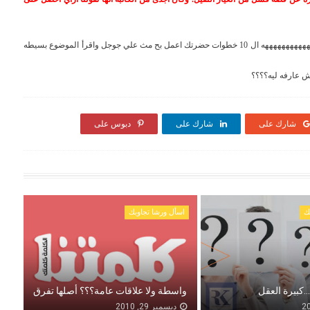
و الله العظيم مفيش اجبار ان حضرتك تقرأ مقالاتي طالما لا تعجبك هههههههههههههههه ال 10 خطوات حضرتك اعمل بح مث علي جوجل واقرأ الموضوع بسيطه
مش عارفه ليه؟؟؟؟
شارك على
شارك على
دبوس على
ك
اسأل ورشا تجاوبك
.كبيرة العقل
واسطة ولا علاقات عامة؟؟؟ أصلها تفرق
ديسمبر 29, 2010