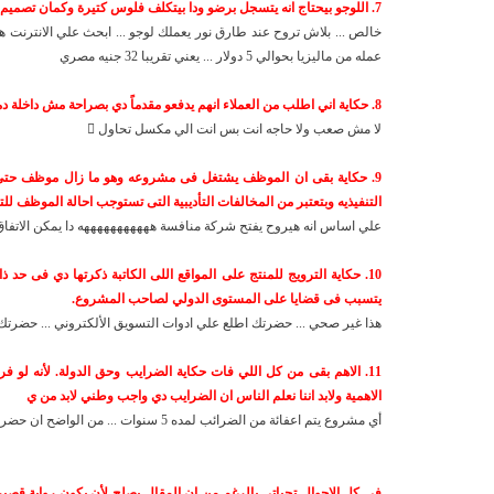
7. اللوجو بيحتاج انه يتسجل برضو ودا بيتكلف فلوس كتيرة وكمان تصميم اللوجو فى حد ذاته من الحاجات المكلفة لأنه محتاج فنان بارع له رؤية.
خالص ... بلاش تروح عند طارق نور يعملك لوجو ... ابحث علي الانترنت
عمله من ماليزيا بحوالي 5 دولار ... يعني تقريبا 32 جنيه مصري
8. حكاية اني اطلب من العملاء انهم يدفعو مقدماً دي بصراحة مش داخلة دماغي خالص. لأن ازاي العميل يثق فيا وانا معنديش سابقة اعمال.
لا مش صعب ولا حاجه انت بس انت الي مكسل تحاول 
التنفيذيه وبتعتبر من المخالفات التأديبية التى تستوجب احالة الموظف لل
علي اساس انه هيروح يفتح شركة منافسة هههههههههههه دا يمكن الاتفاق 
10. حكاية الترويج للمنتج على المواقع اللى الكاتبة ذكرتها دي فى حد 
يتسبب فى قضايا على المستوى الدولي لصاحب المشروع.
هذا غير صحي ... حضرتك اطلع علي ادوات التسويق الألكتروني ... حض
11. الاهم بقى من كل اللي فات حكاية الضرايب وحق الدولة. لأنه لو 
الاهمية ولابد اننا نعلم الناس ان الضرايب دي واجب وطني لابد من ي
أي مشروع يتم اعفائة من الضرائب لمده 5 سنوات ... من الواضح ان حضرتك متعرفش المعلومة دي
فى كل الاحوال تحياتي بالرغم من ان المقال يصلح لأن يكون رواية قصير