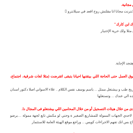
نترنت مجانا انا مقلتش روح اقعد في سيلانترو 
لا ولك حرية الإختيار
جد الإجابة.
 العمل حتى الحاجة اللي بيتقنها احيانا بتبقى اتقرضت (مثلا لغات شرقية، اجتماع،
خريج طب و بيشتغل ممثل ... باسم يوسف نفس الكلام .. علاء الاسواني اصلا دكتور اسنان
ه الي عندك ... وتستغلها
 لاحدي الجهات الممولة للمشاريع الصغير ة وحتي لو مكنش تابع لجهة ممولة ....برضو
بس انك تفهم الاجراءات كويس ... وراجع موقع الهيئة العامة للاستثمار