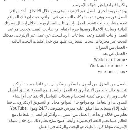
ولكن افتراضيا عبر شبكة الإنترنت.
يوجد طريقة أخرى للعمل عبر الإنترنت وهى من خلال الالتحاق بأحد مواقع
العمل عن بعد وهى تشبه شركات التوظيف فى الواقع، حيث إن تلك المواقع
تقدم مشاريع وأنت تتقدم للعمل بإحدى تلك المشاريع من خلال إرسال سيرتك
الذاتية وسابقة الأعمال وبعدها يبرم الاتفاق مع صاحب العمل وتحديد مواعيد
العمل وآليات التنفيذ وعدد الساعات.. الخ. للبحث عن عمل عبر الإنترنت.. يمكنك
البحث عبر محركات البحث المتعارف عليها من خلال كلمات البحث التالية:
• العمل من المنزل.
• العمل عن بعد.
• Work from home
• Work as free lancer
• Free lance jobs
العمل من المنزل من أسهل ما يمكن ويمكن أن يدر عائدا جيد جدا ولكن
لتحقيق ذلك لا بد من الالتزام ودقة العمل والصدق مع العملاء لتحقيق أفضل
عائد... ومن لا يعرف كيفية استخدام شبكات التواصل الاجتماعى أو إنشاء
المدونات أو التعامل مع مواقع بناء المواقع مجانا أو التسويق الإلكترونى.. فما
عليه إلا الاستعانة بما أطلق عليه مدرس خصوصى 24/7 وهو الYouTube
تعلم من خلاله وابدأ فى العمل من المنزل... وأذكركم أيضا أن للتعامل مع
العالم علينا تعلم اللغة الإنجليزية وأيضا أصبح متاح تعلم ذلك من خلال شبكة
الإنترنت مجانا كل ما عليك هو البحث والرغبة فى العمل.