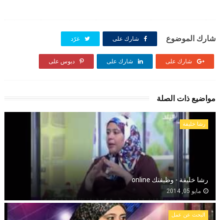
شارك الموضوع
شارك على
غرّد
شارك على
شارك على
دبوس على
مواضيع ذات الصلة
رشا خليفة
رشا خليفة - وظيفتك online
مايو 05, 2014
البحث عن عمل