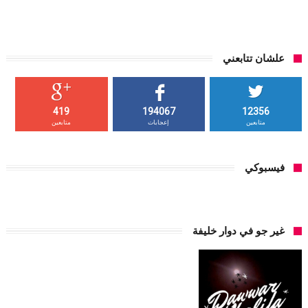
علشان تتابعني
419
194067
12356
متابعين
إعجابات
متابعين
فيسبوكي
غير جو في دوار خليفة