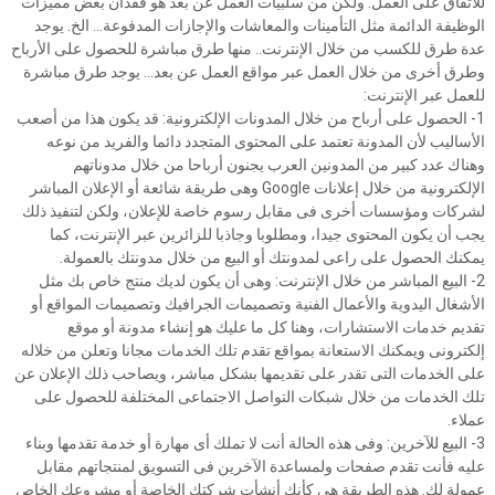
للاتفاق على العمل. ولكن من سلبيات العمل عن بعد هو فقدان بعض مميزات
الوظيفة الدائمة مثل التأمينات والمعاشات والإجازات المدفوعة... الخ. يوجد
عدة طرق للكسب من خلال الإنترنت.. منها طرق مباشرة للحصول على الأرباح
وطرق أخرى من خلال العمل عبر مواقع العمل عن بعد... يوجد طرق مباشرة
للعمل عبر الإنترنت:
1- الحصول على أرباح من خلال المدونات الإلكترونية: قد يكون هذا من أصعب
الأساليب لأن المدونة تعتمد على المحتوى المتجدد دائما والفريد من نوعه
وهناك عدد كبير من المدونين العرب يجنون أرباحا من خلال مدوناتهم
الإلكترونية من خلال إعلانات Google وهى طريقة شائعة أو الإعلان المباشر
لشركات ومؤسسات أخرى فى مقابل رسوم خاصة للإعلان، ولكن لتنفيذ ذلك
يجب أن يكون المحتوى جيدا، ومطلوبا وجاذبا للزائرين عبر الإنترنت، كما
يمكنك الحصول على راعى لمدونتك أو البيع من خلال مدونتك بالعمولة.
2- البيع المباشر من خلال الإنترنت: وهى أن يكون لديك منتج خاص بك مثل
الأشغال اليدوية والأعمال الفنية وتصميمات الجرافيك وتصميمات المواقع أو
تقديم خدمات الاستشارات، وهنا كل ما عليك هو إنشاء مدونة أو موقع
إلكترونى ويمكنك الاستعانة بمواقع تقدم تلك الخدمات مجانا وتعلن من خلاله
على الخدمات التى تقدر على تقديمها بشكل مباشر، ويصاحب ذلك الإعلان عن
تلك الخدمات من خلال شبكات التواصل الاجتماعى المختلفة للحصول على
عملاء.
3- البيع للآخرين: وفى هذه الحالة أنت لا تملك أى مهارة أو خدمة تقدمها وبناء
عليه فأنت تقدم صفحات ولمساعدة الآخرين فى التسويق لمنتجاتهم مقابل
عمولة لك. هذه الطريقة هى كأنك أنشأت شركتك الخاصة أو مشروعك الخاص