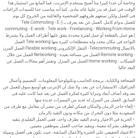
وخاصة أن عددا كبيرا منا أصبح يستخدم الإنترنت، فما المانع من استثمار هذا
الوقت فى عمل قد يدر علينا عائد مادى، كما أنه مناسب جدا للسيدات الراغبات
فى العمل ولكن تمنعهم ظروفهم الشخصية والعائلية من الخروج كل يوم
للعمل بدوام كامل. العمل عن بعد يعرف بـ (Tele Commuting - E-
commuting - E-work - Tele work - Freelancing - Working From Home
) هو عمل بالقطعة أو عمل لفترة محددة يتفق عليها أطراف العمل ولا يشترط
التواجد فى مكان محدد وله مصطلحات كثيرة منها Tele working العمل
بالاتصال Telecommuting- التنقل الإلكترونى Flexible working العمل المرن
- Remote working العمل من مسافة بعيدة - Networking العمل من خلال
الشبكات - Home working العمل من المنزل. وتعتبر أهم مجالات العمل عن
البعد حاليا:
الصحافة والكتابة، برمجة الحاسب وتكنولوجيا المعلومات، التصميم وأعمال
الجرافيك، الاستشارات عن بعد، ولا شك أن الإنترنت هو أوسع سوق للعمل عن
بعد وقد أضاف أبعاد ومزايا كثيرة لفكرة العمل عن بعد عما كانت عليه فى
السابق. العمل من المنزل له عديد من المميزات عديدة منها:
• إلغاء حاجز الزمان والمكان فيمكن لطرف من مصر أن يتعامل مع طرف من
السعودية مثلا دون التحرك من مكانه ودون التقيد بالزمان.
• الحرية فى الاختيار وعدم التقيد بطرف واحد، ففى العمل التقليدى يتقيد
الموظف بشركة معينة، ويتقيد صاحب العمل بموظفين معينين.
• الاعتماد الحقيقى على الخبرة والأعمال السابقة، حيث تكون هى أفضل وسيلة