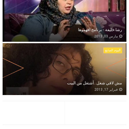
رشا خليفة - برنامج افهموها
مارس 03, 2013
اليوم السابع
مش لاقي شغل...أشتغل من البيت
فبراير 17, 2013