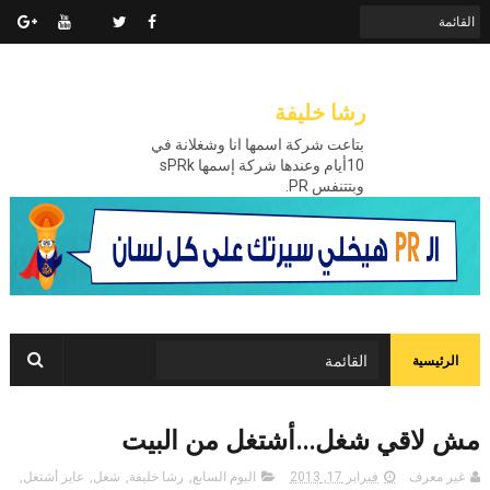
رشا خليفة
بتاعت شركة اسمها انا وشغلانة في
10أيام وعندها شركة إسمها sPRk
وبتتنفس PR.
الرئيسية
مش لاقي شغل...أشتغل من البيت
غير معرف
فبراير 17, 2013
اليوم السابع
,
رشا خليفة
,
شغل
,
عايز أشتغل
,