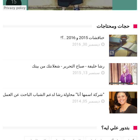
حجات ومحتاجات
خناقشات 2015 و 2016 ..؟!
ديسمبر 30, 2016
رشا خليفة - صباح التحرير - شغلانتك من بيتك
سبتمبر 13, 2015
"شركة اسمها أنا" محاولة رشا لدعم الشباب الباحث عن العمل
ديسمبر 05, 2014
بتدور علي ايه؟