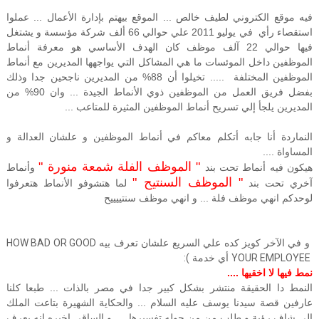
فيه موقع الكتروني لطيف خالص ... الموقع بيهتم بإدارة الأعمال ... عملوا
استقصاء رأي في يوليو 2011 علي حوالي 66 ألف شركة مؤسسة و يشتغل
فيها حوالي 22 آلف موظف كان الهدف الأساسي هو معرفة أنماط
الموظفين داخل الموئسات ما هي المشاكل التي يواجهها المديرين مع أنماط
الموظفين المختلفة ..... تخيلوا أن 88% من المديرين ناجحين جدا وذلك
بفضل فريق العمل من الموظفين ذوي الأنماط الجيدة ... وان 90% من
المديرين يلجأ إلي تسريح أنماط الموظفين المثيرة للمتاعب ...
النماردة أنا جابه أتكلم معاكم في أنماط الموظفين و علشان العدالة و
المساواة ....
" الموظف الفلة شمعة منورة "
هيكون فيه أنماط تحت بند
وأنماط
" الموظف السنتيح "
آخري تحت بند
لما هتشوفو الأنماط هتعرفوا
لوحدكم انهي موظف فلة ... و انهي موظف سنتييييح
و في الآخر كويز كده علي السريع علشان تعرف بيه
HOW BAD OR GOOD
YOUR EMPLOYEE
أي خدمة
:(
نمط فيها لا اخقيها ....
النمط دا الحقيقة منتشر بشكل كبير جدا في مصر بالذات ... طبعا كلنا
عارفين قصة سيدنا يوسف عليه السلام ... والحكاية الشهيرة بتاعت الملك
الي شاف رؤية و طلب من من حوله تفسيرها .... و الساقي اخبره انه يعرف