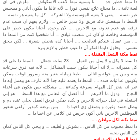
دا نمط خطير جدا .... أنا بسمية نمط لاعب الاسكواش .... ملوش في أي
لعبة ثانية ... دا محتاج علاج نفسي فورا ... لأنه غالبا ما بيكون أناني و مبيحبش
غير نفسه ... يعني لا يعنيه المؤسسة ولا الشركة ...كل ما يعنيه هو نفسه ...
النمط دا مينفعش قائد فريق ولا مدير خالص .... ولازم يفهم آن سبب عدم
ترقيه هو عدم تعاونه مع الآخرين .... لان وجوده أحيانا بيكون خطر علي
المؤسسة وخاصة لو كان في منصب قيادي ... أنا شخصيا كنت من النمط دا
.... بس عقبال عندكم اتعالجت .... أحيانا كده بتجيلي شعرة ... لكن بلحق
نفسي ... يحاول دايما افتكر آن دا عيب خطير و لازم بتره ....
نمط مكنة الشغل المتنقلة ....
دا نمط لا يكل و لا يمل من العمل .... 23 ساعة شغال ... النمط دا علي قد
كل مميزاته ...إلا انه أحيانا بيكون سبب المشاكل ... لأنه فيه فرق سرعات
بينه و بين من حولة وبالتالي ... طبعا زمايله بتغير منه وبمرور الوقت ممكن
يكونون عدائيات ضده .... النمط دا يعتمد عليه جدا لأنه عارف هو بيعمل إيه دا
غير انه ينجز كل المهام بسرعة وكفاءة .... مشكلته بس بتكون في أعداء
النجاح ... ودول ما أكثرهم ... أنا أفضل آن التعامل مع هذا النمط ... هو إني
استغله في نقل خبراته للآخرين و بكده يمكن فريق العمل يخلي عنده دم و
يبطل حسد وغيره و يشتغل زى اخينا دا .... بس برضة كمدير أراعي شعور
الموظفين الآخرين باني أكون حريص في كلامي عن اخينا دا ...
نمط نكته لكل مواطن ....
دا نمط محبوب من كل الناس ... بشوش و لطيف ... و بيحي كل الناس كمان
كل الناس بنحبه
نمط الموظف الاستراتيجي ....