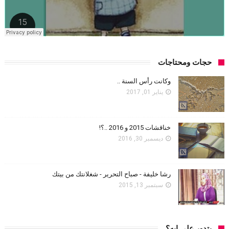
حجات ومحتاجات
وكانت رأس السنة ..
يناير 01, 2017
خناقشات 2015 و 2016 ..؟!
ديسمبر 30, 2016
رشا خليفة - صباح التحرير - شغلانتك من بيتك
سبتمبر 13, 2015
بتدور علي ايه؟