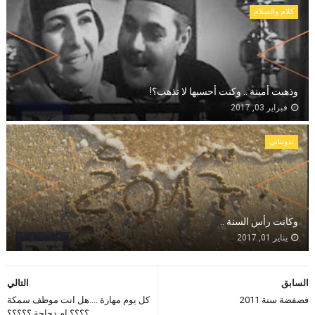
كلام والسلام
وذهبت أمينة .. وكنت أحسبها لا تذهب؟!
فبراير 03, 2017
تدويناتي
وكانت رأس السنة ..
يناير 01, 2017
السابق
التالي
فضفضة سنة 2011
كل يوم مهارة ....هل انت موظف سمكة
؟؟؟؟ ام دجاجة ؟؟؟؟؟