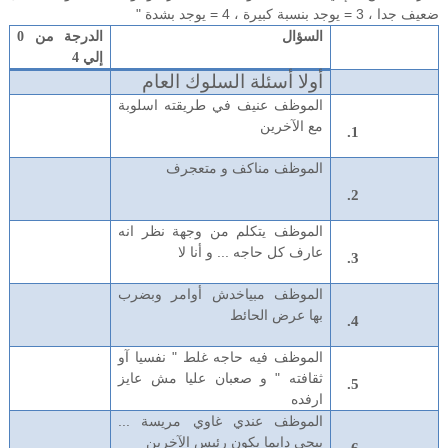
ضعيف جدا ، 3 = يوجد بنسبة كبيرة ، 4 = يوجد بشدة "
السؤال
الدرجة من 0
إلي 4
أولا أسئلة السلوك العام
الموظف عنيف في طريقته اسلوبة
مع الآخرين
الموظف مناكف و متعجرف
الموظف يتكلم من وجهة نظر انه
عارف كل حاجه ... و أنا لا
الموظف مبياخدش أوامر وبضرب
بها عرض الحائط
الموظف فيه حاجه غلط " نفسيا آو
ثقافته " و صعبان عليا مش عايز
ارفده
الموظف عندي غاوي مريسة ...
بيحي دايما يكون رئيس الآخرين