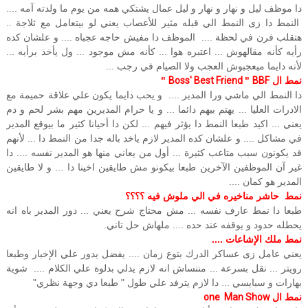
دا موظف ليل و نهار و نهار و ليل عمال يشتكي همه من يوم ما ولدته آمه ....
النمط دا زى النمط الي قبله مثير للأعصاب يعني لو بيتعامل مع ثلاجة ..
هتقلب فرن في لحظة .... الموظف دا مفيش حاجه عجباه .... و علشان كده
رأيه كأنه مقالهوش ... اعتبره هوا ... كأنه مش موجود ... ول يأخذ برأيه ...
لأنه دايما ميعجبوش العجب ولا الصيام في رجب ...
نمط ال
BBF
"
Boss' Best Friend
"
دا النمط الي ماشي ورا المدير .... و يحب دايما يكون علي علاقة حميمة مع
الادرات العليا ... يهتم بيهم دائما ... و يا حرام المديرين مهم بشر لحم و دم
يعني ... اكيد طبعا النمط دا يؤثر فيهم ... لكن دا أحيانا كثير ما بيوقع المدير
في مشاكل .... و علشان كده المدير لازم ياخد باله جدا من النمط دا ... لأنهم
قد يكونون سبب متاعب كثيرة ... أول من يعاني منها هو المدير نفسه .... دا
غير آن الموظفين الآخرين طبعا بيكونو مش طايقين اخينا دا ... و لا طايقين
المدير هو كمان ....
نمط حاشر مناخيره في الي ملوش فيه ؟؟؟؟
طبعا دا نمط عارف نفسه ... مش محتاج شرح يعني ... دور المدير باه انه
يحطله حدود و يوقفه عند حده .... ملهاش حل تاني.
نمط ملك الإشاعات ....
يعني عامل زى عساكر الدرك بتوع زمان .... يفضل يدور علي الإخبار وطبعا
رويتر ... نقل بسرعة ... مننساش انه لازم يدلي بدلوة علي الكلام .... شوية
بهارات و سبايسي ... دا لازم يترفد علي طول " طبعا دي وجهة نظري"
نمط ال
one Man Show