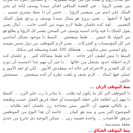
من يفسر الرؤيا .. في القصة الساقي افتكر سيدنا يوسف لكنه لم يخبر
الملك علي اسم من سيفسر الرؤيا .... تحس آن دا نمط مصري صميم ...
فيها لا أخفيها ... يعني يروح هو يسال سيدنا يوسف و يرجع يقول للملك
التفسير ... لفة كده علشان طبعا لازم ينوبه من الحب جانب ... امال يعني
يقول للملك دا فيه واحد اسمه يوصف في السجن يفسر لك الرؤيا و يطلع هو
من المولد بلا حمص .... طبعا مينفعش ... النمط دا موجود بشكل أساسي
في كل المؤسسات و الشركات ... يعني لازم الموظف من دول يحس بقيمته
.. ولو اسمني مش مكتوب ... هحطلك 100 عقدة وشنيطه في سكتك ....
النمط دا مش لطيف آخر حاجه ... لأنه طبعا مشاكله كتير .. و علشان كده
لازم احطله حدود يشتغل من خلالها ... دا غير آن مهم جدا احسسه آن دوره
له كل التقدير و الاحترام في حاله انه ميعقدش الأمور ...لكن لو عقد الأمور و
عملي فيها أستاذ .... لازم يعنف و يلفت نظره آن كده مينفعش ... ميصحش
خالص ...
نمط الموظف الزنان ....
دا الموظف الي كل ما يكون ليه طلب ...يا ساتر يا رب علي الزن ... النمط
دا مهم إني اطلعة علي خطة المؤسسة آو خطة فريق العمل حسب وظيفته
...و بالتالي هيفهم آن الأمور مش محتاجة زن علشان أنفذ طلباته ....
الموضوع اكبر مني و منه هو كمان .... خاصة آن هذا النوع من الموظفين
مرهق للأعصاب .... واحدة عصبيه زيي ... ممكن النوعية دي تخرج من عندي
بعاهة مستديمة ...
نمط الموظف الشكاي ...