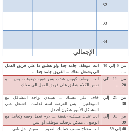
الإجمالي
من 0 إلي 10
انت موظف جامد جدا ولو هطبق دا علي فريق العمل
....
الي يشتغل معاك ... الفريق جامد جدا ...
انت موظف كويس عندك بس شوية ديفوهات بس ... و
من 11 ‘لي
نفس الكلام ينطبق علي فريق العمل الي معاك.
20 ....
خاف علي نفسك ... هتبتدي تواجه المشاكل مع
من 21 إلي
الموظفين ...بس الفرصه لسه قدامك اشتغل علي
30
المشاكل الأمور هتكون أفضل
انت عندك مشكله حقيقة .... لازم تعمل وقفه وتعامل مع
من 31 إلي
الوضع ... ممكن ترفدلك موظف آو اثنين
39
انت محتاج تنسف حمامك القديم .... مفيش حل تاني
40 إلي 59