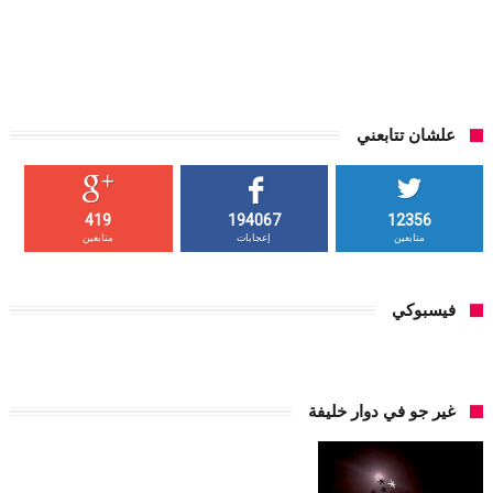
علشان تتابعني
419
194067
12356
متابعين
إعجابات
متابعين
فيسبوكي
غير جو في دوار خليفة