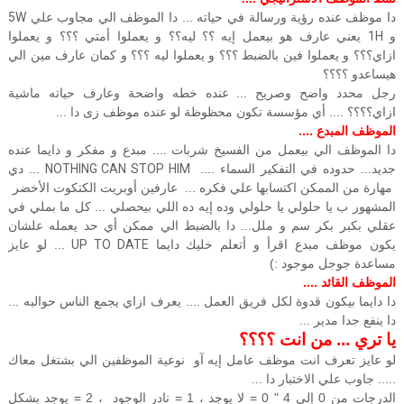
دا موظف عنده رؤية ورسالة في حياته ... دا الموظف الي مجاوب علي
5W
و
1H
يعني عارف هو بيعمل إيه ؟؟ ليه؟؟ و يعملوا أمتي ؟؟؟ و يعملوا
ازاي؟؟؟ و يعملوا فين بالضبط ؟؟؟ و يعملوا ليه ؟؟؟ و كمان عارف مين الي
هيساعدو ؟؟؟؟
رجل محدد واضح وصريح ... عنده خطه واضحة وعارف حياته ماشية
ازاي؟؟؟؟ .... أي مؤسسة تكون محظوظة لو عنده موظف زى دا ...
الموظف المبدع ....
دا الموظف الي بيعمل من الفسيخ شربات .... مبدع و مفكر و دايما عنده
جديد... حدوده في التفكير السماء ....
NOTHING CAN STOP HIM
... دي
مهارة من الممكن اكتسابها علي فكره ... عارفين أوبريت الكتكوت الأخضر
المشهور ب يا حلولي يا حلولي وده إيه ده اللي بيحصلي
... كل ما بملي في
عقلي بكبر بكر سم و ملل... دا بالضبط الي ممكن أي حد يعمله علشان
يكون موظف مبدع اقرأ و أتعلم خليك دايما
UP TO DATE
... لو عايز
مساعدة جوجل موجود :)
الموظف القائد ....
دا دايما بيكون قدوة لكل فريق العمل .... يعرف ازاي يجمع الناس حوالبه ...
دا ينفع جدا مدير ...
يا تري ... من انت ؟؟؟؟
لو عايز تعرف انت موظف عامل إيه آو نوعية الموظفين الي بشتغل معاك
..... جاوب علي الاختبار دا ...
الدرجات من 0 إلي 4 " 0 = لا يوجد ، 1 = نادر الوجود ، 2 = يوجد بشكل