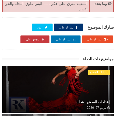
السفينة تغرق علي فكره .... البس طوق النجاه والحق
60 وما بعده
نفسك
شارك الموضوع
شارك على
غرّد
شارك على
شارك على
دبوس على
مواضيع ذات الصلة
اعدادات المصنع
إعدادات المصنع .. هذا أنا!!
يوليو 27, 2020