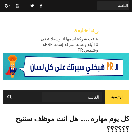
رشا خليفة
بتاعت شركة اسمها انا وشغلانة في
10أيام وعندها شركة إسمها sPRk
وبتتنفس PR.
الرئيسية
كل يوم مهاره ..... هل انت موظف سنتيح
؟؟؟؟؟؟