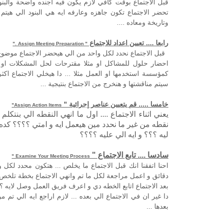
قبل الاجتماع بوقت كافي لازم يكون فيه اجنده واضحة والبنو
تحضر الاجتماع تكون جاهزه وعارفه ايه هي البنود الي هيتم من
وتاريخة ومعاده ....
رابعا .... تعيين اعداد للاجتماع
"
. Assign Meeting Preparation
"
قبل الاجتماع نحدد لكل واحد من الي هيحضر الاجتماع موضوع ل
احضار حلول للمشاكل او مثلا مقترحات لحل المشكلات او
كمؤسسة استخدمها او العمل مثلا ... دا هيخلي الاجتماع اك
سيتم مناقشتها و هنخرج من الاجتماع بنتيجية ...
خامسا ..... قم يتعيين عناصر إجرائية "
"
Assign Action Items
يعني اثناء الاجتماع .... اول ما انهي النقطه الي بنتكل
نقطه من غير ما نحدد مين هيعمل ايه و امتي ؟؟؟؟ كد
ليه ؟؟؟ و ايه الي عليه ؟؟؟؟
سادسا .... تابع الاجتماع "
"
Examine Your Meeting Process
دقائق و اعمل مراجعة لكل ما تم وانهي الاجتماع بخطة تلخص
بعد الاجتماع اتابع الخطه دي و اعرف فريق العمل وصل لايه ؟
دا غير ان في الاجتماع الي بعده ... لازم اراجع ايه الي تم 
بعدها ...