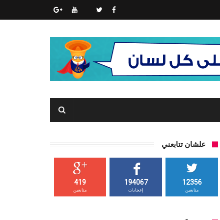
علشان تتابعني
419
194067
12356
متابعين
إعجابات
متابعين