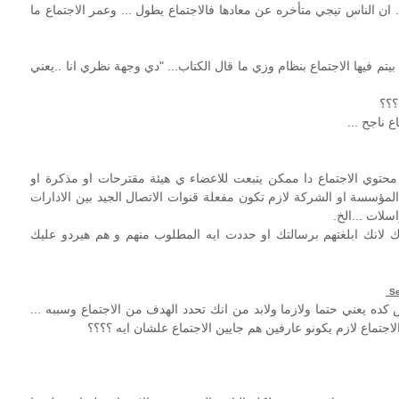
.. ان الناس تيجي متأخره عن معادها فالاجتماع يطول ... وعمر الاجتماع ما
 دي في نسبة 90% من الاجتماعات دا معناه ان فيه 10% بيتم فيها الاجتماع بنظام وزي ما قال الكتاب... "دي وجهة نظري انا ..يعني
؟؟؟
 ناجح ...
محتوي الاجتماع دا ممكن يتبعت للاعضاء ي هيئة مقترحات او مذكرة او
المؤسسة او الشركة لازم تكون مفعلة قنوات الاتصال الجيد بين الادارات
سلات ...الخ.
 لانك ابلغتهم برسالتك او حددت ايه المطلوب منهم و هم هيردو عليك
Se
ده يعني حتما ولازما ولابد من انك تحدد الهدف من الاجتماع وسببه ...
اجتماع لازم يكونو عارفين هم جايين الاجتماع علشان ايه ؟؟؟؟