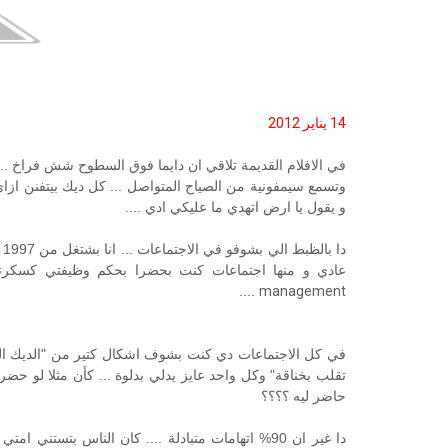
14 يناير 2012
في الافلام القديمة تلاقي ان دايما فوق السطوح شش فراخ ... و
وتسمع سيمفونية من الصياح المتواصل ... كل ديك بيتفنن ازاي
و يقول يا ارض اتهدي ما عليكي ادي ....
د
عادي و منها اجتماعات كنت بحضرا بحكم وظيفتي كسكرتي
....
management
في كل الاجتماعات دي كنت بشوف اشكال كتير من "الديك الش
تقلب بخناقة" وكل واحد عايز يدلي بدلوة ... كأن مثلا لو حض
حاضر ليه ؟؟؟؟
دا غير ان 90% اتهامات متبادلة .... كان الناس بتس