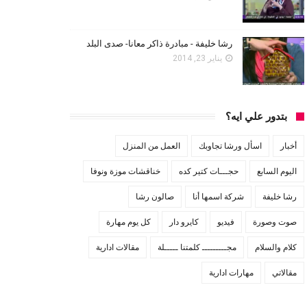
رشا خليفة - مبادرة ذاكر معانا- صدى البلد
يناير 23, 2014
بتدور علي ايه؟
أخبار
اسأل ورشا تجاوبك
العمل من المنزل
اليوم السابع
حجـــات كتير كده
خناقشات موزة ونوفا
رشا خليفة
شركة اسمها أنا
صالون رشا
صوت وصورة
فيديو
كايرو دار
كل يوم مهارة
كلام والسلام
مجـــــــــ كلمتنا ـــــلة
مقالات ادارية
مقالاتي
مهارات ادارية