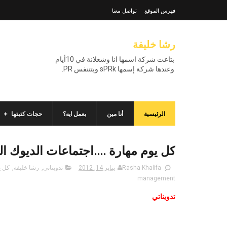
فهرس الموقع
تواصل معنا
رشا خليفة
بتاعت شركة اسمها انا وشغلانة في 10أيام
وعندها شركة إسمها sPRk وبتتنفس PR.
الرئيسية
أنا مين
بعمل ايه؟
حجات كتبتها
كل يوم مهارة ....اجتماعات الديوك ا
Rasha Khalifa
يناير 14, 2012
تدويناتي
,
رشا خليفة
,
كل ي
management
تدويناتي