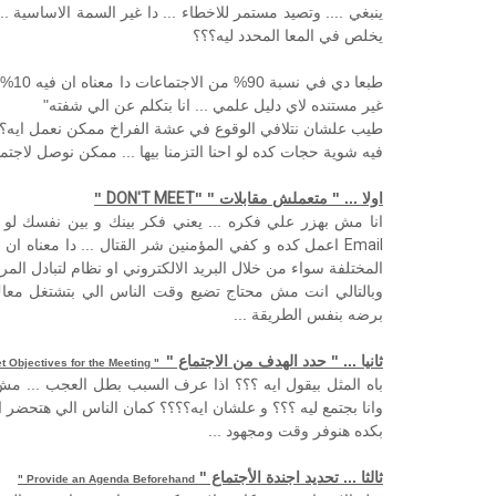
ينبغي .... وتصيد مستمر للاخطاء ... دا غير السمة الاساسية .
يخلص في المعا المحدد ليه؟؟؟
طبعا
غير مستنده لاي دليل علمي ... انا بتكلم عن الي شفته"
طيب علشان نتلافي الوقوع في عشة الفراخ ممكن نعمل ايه؟
فيه شوية حجات كده لو احنا التزمنا بيها ... ممكن نوصل لاجتماع
اولا ... " متعملش مقابلات " "
DON'T MEET
"
انا مش بهزر علي فكره ... يعني فكر بينك و بين نفسك لو 
Email
اعمل كده و كفي المؤمنين شر القتال ... دا معناه ان 
المختلفة سواء من خلال البريد الالكتروني او نظام لتبادل المرا
وبالتالي انت مش محتاج تضيع وقت الناس الي بتشتغل معاك
برضه بنفس الطريقة ...
ثانيا ... " حدد الهدف من الاجتماع "
t Objectives for the Meeting
"
باه المثل بيقول ايه ؟؟؟ اذا عرف السبب بطل العجب ... مش ك
وانا بجتمع ليه ؟؟؟ و علشان ايه؟؟؟؟ كمان الناس الي هتحضر ال
بكده هنوفر وقت ومجهود ...
ثالثا ... تحديد اجندة الأجتماع "
"
Provide an Agenda Beforehand