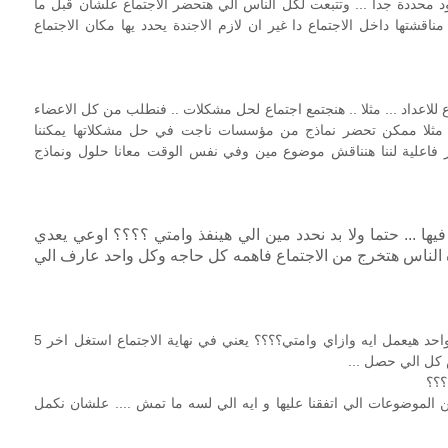
د محددة جدا ... وتتبعت لكل الناس الي هتحضر الاجتماع علشان قبل ما
اقشتها داخل الاجتماع دا غير ان لازم الاجندة يحدد يها مكان الاجتماع
لاعداد ... مثلا .. هنجتمع اجتماع لحل مشكلات .. فنطلب من كل الاعضاء
 مثلا ممكن تحضر نماذج من مؤسسات ناجت في حل مشكلاتها يمكننا
ثر فاعلية لننا هنناقش موضوع مين وفي نفس الوقت معانا حلول ونماذج
م فيها ... حتما ولا بد نحدد مين الي هينفذ وامتي ؟؟؟؟ اوعي يعدي
ه الناس هتخرج من الاجتماع فاهمه كل حاجه وكل واحد عارف الي
احنا اتفقنا انك قبل الاجتماع ما يخلص ... هتكون محدد لكل واحد هيعمل ايه وازاي وامتي؟؟؟؟ يعني في نهاية الاجتماع استغل اخر 5
 كل الي حصل ...
؟؟؟
من الموضوعات الي اتفقنا عليها و ايه الي لسه ما تمش .... علشان نكمل