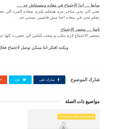
سابعا .... ابدا الاجتماع في معاده ومتستناش حد ....
يعني الي يجي متاخر مره هيتعلم يلتزم بمعاده المره الي بعده
يتعلم يجي في معاده احنا مش فاضيين نستني حد....
ثامنا .... محضر الاجتماع
محضر الاجتماع لازم يتكب و يتبعت للناس الي حضرت كلها جمعاا
وبكده افتكر اننا ممكن نوصل لاجتماع فع
شارك الموضوع
شارك على
غرّد
مواضيع ذات الصلة
meeting management