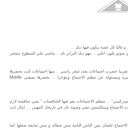
 غالبا كل عشة بيكون فيها ديك ...
 صوتو يكون اعلي ... مهو ديك البرابر باه ... ماشي علي السطوح يتمختر
ا بالظبط الي بشوفو في الاجتماعات ... انا بشتغل من 1997 تقريبا حضرت اجتماعات بعدد شعر راسي ... منها اجتماعات كنت بحضرها
رة ومسئولة عن تنظيم الاجتماع ومؤخرا ... بحضرها بصفتي
Middle
ركسي" ... معظم الاجتماعات يعم فيها الخناقشات " يعني مناقشة لازم
رت الاجتماع ومتكلمتش تبقي وصمة عار في تاريخك المهني .... امال انت
تني امتي الاجتماع علشان تبين الناس التانية مش شغاله و مش شايفة شغلها كما