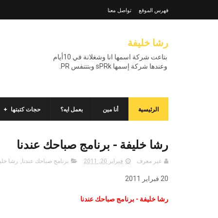
فهرس الموقع
تواصل معنا
رشا خليفة
بتاعت شركة اسمها انا وشغلانة في 10أيام
وعندها شركة إسمها sPRk وبتتنفس PR.
الرئيسية
أنا مين
بعمل ايه؟
حجات كتبتها
رشا خليفة - برنامج صباحك عندنا
غير معرف
فبراير 20, 2011
برنامج صباحك عندنا
,
رشا خلي
20 فبراير 2011
رشا خليفة - برنامج صباحك عندنا