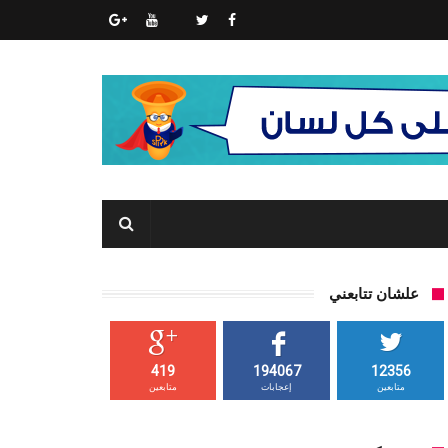
علشان تتابعني
419
194067
12356
متابعين
إعجابات
متابعين