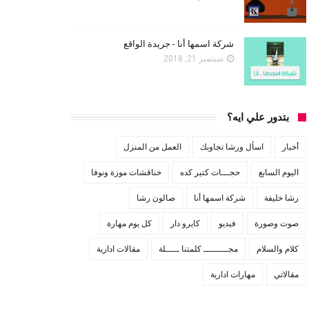
شركة اسمها أنا - جريدة الواقع
سبتمبر 21, 2018
بتدور علي ايه؟
أخبار
اسأل ورشا تجاوبك
العمل من المنزل
اليوم السابع
حجـــات كتير كده
خناقشات موزة ونوفا
رشا خليفة
شركة اسمها أنا
صالون رشا
صوت وصورة
فيديو
كايرو دار
كل يوم مهارة
كلام والسلام
مجـــــــــ كلمتنا ـــــلة
مقالات ادارية
مقالاتي
مهارات ادارية